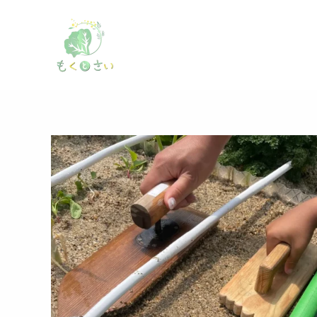
内
容
を
ス
キ
ッ
プ