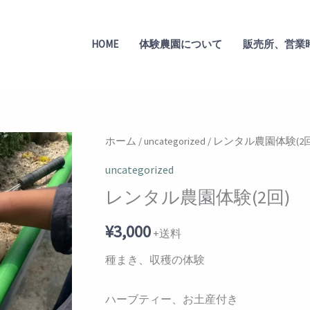
HOME
体験農園について
販売所、営業
レ
ホーム
/
uncategorized
/ レンタル農園体験(2回
ン
uncategorized
タ
レンタル農園体験(2回)
ル
農
¥
3,000
+送料
園
種まき、収穫の体験
体
験
ハーブティー、お土産付き
(2