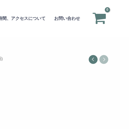
タ
ル
農
時間、アクセスについて
お問い合わせ
園
体
験
(2
回)
)
個